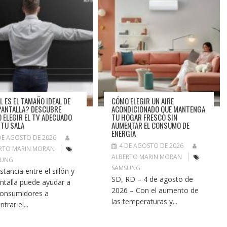
L ES EL TAMAÑO IDEAL DE
CÓMO ELEGIR UN AIRE
PANTALLA? DESCUBRE
ACONDICIONADO QUE MANTENGA
 ELEGIR EL TV ADECUADO
TU HOGAR FRESCO SIN
 TU SALA
AUMENTAR EL CONSUMO DE
ENERGÍA
DE AGOSTO DE 2026
4 DE AGOSTO DE 2026
RTO MARIN MORAN
ALBERTO MARIN MORAN
SUNG
SAMSUNG
stancia entre el sillón y
SD, RD – 4 de agosto de
antalla puede ayudar a
2026 – Con el aumento de
consumidores a
las temperaturas y...
trar el...