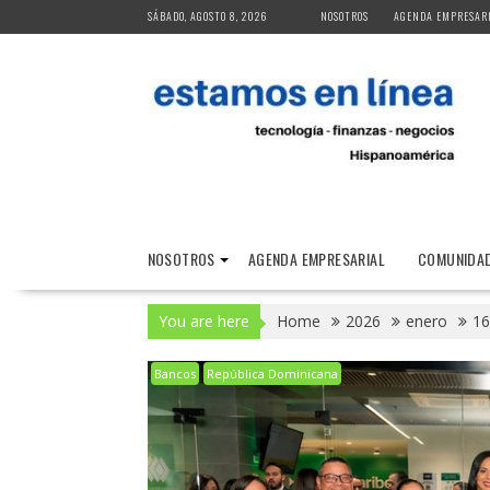
Skip
SÁBADO, AGOSTO 8, 2026
NOSOTROS
AGENDA EMPRESAR
to
content
NOSOTROS
AGENDA EMPRESARIAL
COMUNIDAD
You are here
Home
2026
enero
16
Bancos
República Dominicana