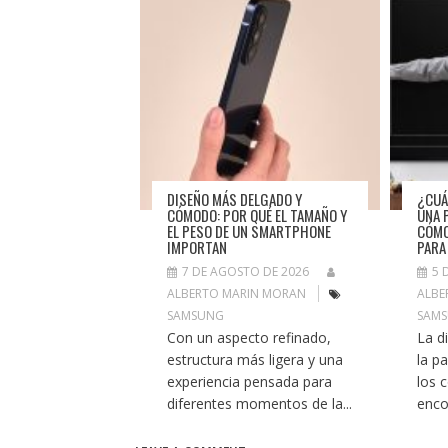
DISEÑO MÁS DELGADO Y
¿CUÁ
CÓMODO: POR QUÉ EL TAMAÑO Y
UNA 
EL PESO DE UN SMARTPHONE
CÓMO
IMPORTAN
PARA
7 DE AGOSTO DE 2026
5 
ALBERTO MARIN MORAN
ALBE
SAMSUNG
SAM
Con un aspecto refinado,
La di
estructura más ligera y una
la p
experiencia pensada para
los 
diferentes momentos de la...
encon