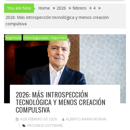
You are here
Home
2026
febrero
4
2026: Más introspección tecnológica y menos creación
compulsiva
Argentina
CiberSeguridad / Seguridad
2026: MÁS INTROSPECCIÓN
TECNOLÓGICA Y MENOS CREACIÓN
COMPULSIVA
4 DE FEBRERO DE 2026
ALBERTO MARIN MORAN
PROGRESS SOFTWARE