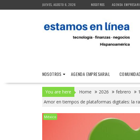
Skip
JUEVES, AGOSTO 6, 2026
NOSOTROS
AGENDA EMPRESARI
to
content
NOSOTROS
AGENDA EMPRESARIAL
COMUNIDAD
You are here
Home
2026
febrero
Amor en tiempos de plataformas digitales: la r
México