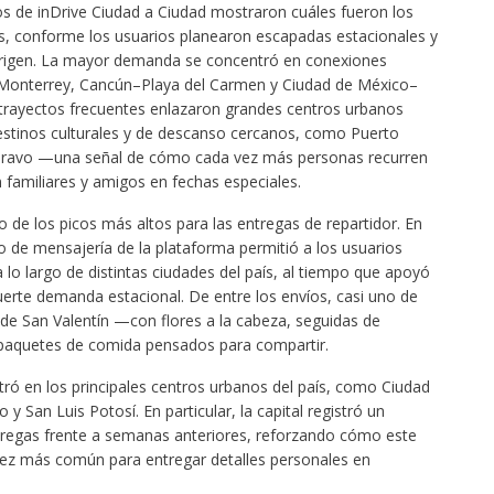
tos de inDrive Ciudad a Ciudad mostraron cuáles fueron los
ís, conforme los usuarios planearon escapadas estacionales y
 origen. La mayor demanda se concentró en conexiones
o–Monterrey, Cancún–Playa del Carmen y Ciudad de México–
 trayectos frecuentes enlazaron grandes centros urbanos
tinos culturales y de descanso cercanos, como Puerto
e Bravo —una señal de cómo cada vez más personas recurren
n familiares y amigos en fechas especiales.
de los picos más altos para las entregas de repartidor. En
cio de mensajería de la plataforma permitió a los usuarios
a lo largo de distintas ciudades del país, al tiempo que apoyó
rte demanda estacional. De entre los envíos, casi uno de
 de San Valentín —con flores a la cabeza, seguidas de
y paquetes de comida pensados para compartir.
ró en los principales centros urbanos del país, como Ciudad
 y San Luis Potosí. En particular, la capital registró un
regas frente a semanas anteriores, reforzando cómo este
vez más común para entregar detalles personales en