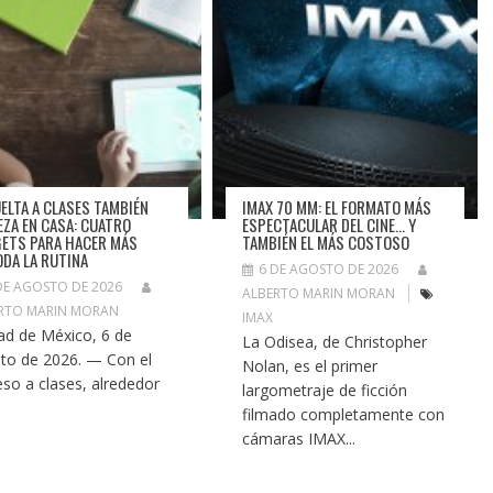
UELTA A CLASES TAMBIÉN
IMAX 70 MM: EL FORMATO MÁS
EZA EN CASA: CUATRO
ESPECTACULAR DEL CINE… Y
ETS PARA HACER MÁS
TAMBIÉN EL MÁS COSTOSO
DA LA RUTINA
6 DE AGOSTO DE 2026
DE AGOSTO DE 2026
ALBERTO MARIN MORAN
RTO MARIN MORAN
IMAX
ad de México, 6 de
La Odisea, de Christopher
to de 2026. — Con el
Nolan, es el primer
eso a clases, alrededor
largometraje de ficción
filmado completamente con
cámaras IMAX...