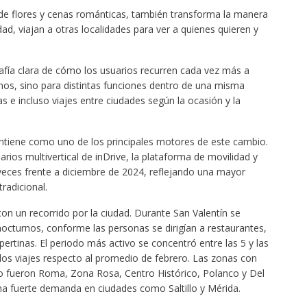
o de flores y cenas románticas, también transforma la manera
d, viajan a otras localidades para ver a quienes quieren y
afía clara de cómo los usuarios recurren cada vez más a
nos, sino para distintas funciones dentro de una misma
 e incluso viajes entre ciudades según la ocasión y la
antiene como uno de los principales motores de este cambio.
ios multivertical de inDrive, la plataforma de movilidad y
4 veces frente a diciembre de 2024, reflejando una mayor
radicional.
n un recorrido por la ciudad. Durante San Valentín se
nocturnos, conforme las personas se dirigían a restaurantes,
ertinas. El periodo más activo se concentró entre las 5 y las
los viajes respecto al promedio de febrero. Las zonas con
 fueron Roma, Zona Rosa, Centro Histórico, Polanco y Del
na fuerte demanda en ciudades como Saltillo y Mérida.