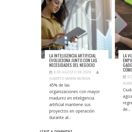
LA INTELIGENCIA ARTIFICIAL
LA V
EVOLUCIONA JUNTO CON LAS
EMPI
NECESIDADES DEL NEGOCIO
GADG
CÓMO
6 DE AGOSTO DE 2026
6 
ALBERTO MARIN MORAN
ALBE
45% de las
Ciud
organizaciones con mayor
agos
madurez en inteligencia
regr
artificial mantiene sus
de...
proyectos en operación
durante al...