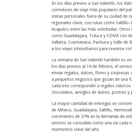
En los días previos a San Valentín, los da
corredores de viaje más populares del pa
visitas personales fuera de su ciudad de
regionales clave, con rutas como Saltill
Acapulco entre las más solicitadas. Otros
como Guadalajara, Toluca y CDMX con des
Vallarta, Cuernavaca, Pachuca y Valle d
a los viajes interurbanos para reunirse co
La semana de San Valentín también es uno 
los días previos al 14 de febrero, el servi
enviar regalos, dulces, flores y sorpresas 
a pequeños negocios que gozan de una fue
cada tres correspondió a regalos clásicos
chocolates, arreglos de dulces, postres 
La mayor cantidad de entregas se concent
de México, Guadalajara, Saltillo, Hermosillo
crecimiento de 37% en la demanda de ent
servicio se consolida como una vía cada 
momentos clave del año.