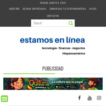
Skip
SÁBADO, AGOSTO 8, 2026
to
NOSOTROS
AGENDA EMPRESARIAL
COMUNIDAD TIC HISPANOAMÉRICA
PAISES
content
CONTACTOS
PUBLICIDAD