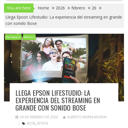
You are here
Home
2026
febrero
26
Llega Epson Lifestudio: La experiencia del streaming en grande
con sonido Bose
Hardware
México
LLEGA EPSON LIFESTUDIO: LA
EXPERIENCIA DEL STREAMING EN
GRANDE CON SONIDO BOSE
26 DE FEBRERO DE 2026
ALBERTO MARIN MORAN
BOSE
,
EPSON