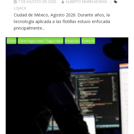
7 DE AGOSTO DE 2026
ALBERTO MARIN MORAN
LOJACK
Ciudad de México, Agosto 2026. Durante años, la
tecnología aplicada a las flotillas estuvo enfocada
principalmente...
Chile
CiberSeguridad / Seguridad
Finanzas
Fintech