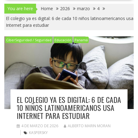
You are here
Home
2026
marzo
4
El colegio ya es digital: 6 de cada 10 niños latinoamericanos usa
Internet para estudiar
CiberSeguridad / Seguridad
Educación
Panamá
EL COLEGIO YA ES DIGITAL: 6 DE CADA
10 NIÑOS LATINOAMERICANOS USA
INTERNET PARA ESTUDIAR
4 DE MARZO DE 2026
ALBERTO MARIN MORAN
KASPERSKY