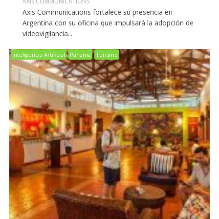
AXIS COMMUNICATIONS
Axis Communications fortalece su presencia en
Argentina con su oficina que impulsará la adopción de
videovigilancia...
Inteligencia Artificial
Panamá
Turismo