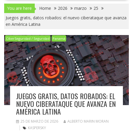
You are here
Home
2026
marzo
25
Juegos gratis, datos robados: el nuevo ciberataque que avanza
en América Latina
CiberSeguridad / Seguridad
Panamá
JUEGOS GRATIS, DATOS ROBADOS: EL
NUEVO CIBERATAQUE QUE AVANZA EN
AMÉRICA LATINA
25 DE MARZO DE 2026
ALBERTO MARIN MORAN
KASPERSKY