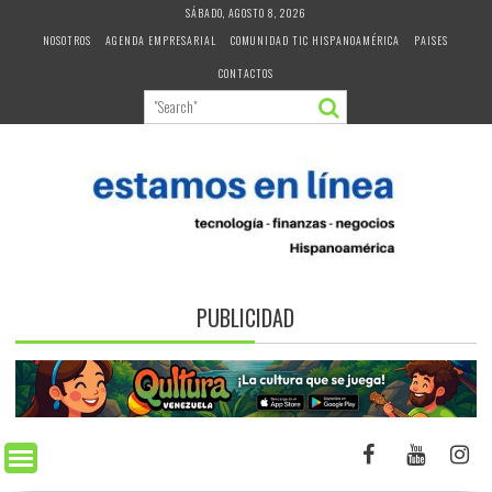
Skip
SÁBADO, AGOSTO 8, 2026
to
NOSOTROS
AGENDA EMPRESARIAL
COMUNIDAD TIC HISPANOAMÉRICA
PAISES
content
CONTACTOS
PUBLICIDAD