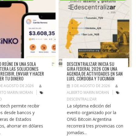
O REÚNE EN UNA SOLA
DESCENTRALIZAR INICIA SU
ETERA LAS SOLUCIONES
GIRA FEDERAL 2026 CON UNA
 RECIBIR, ENVIAR Y HACER
AGENDA DE ACTIVIDADES EN SAN
ER TU DINERO
LUIS, CÓRDOBA Y TUCUMÁN
DE AGOSTO DE 2026
3 DE AGOSTO DE 2026
RTO MARIN MORAN
ALBERTO MARIN MORAN
O
DESCENTRALIZAR
intech permite recibir
La séptima edición del
s desde bancos y
evento organizado por la
eteras de Estados
ONG Bitcoin Argentina
os, ahorrar en dólares
recorrerá tres provincias con
.
jornadas...