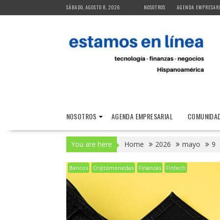
Skip
SÁBADO, AGOSTO 8, 2026
NOSOTROS
AGENDA EMPRESAR
to
content
NOSOTROS
AGENDA EMPRESARIAL
COMUNIDAD
You are here
Home
2026
mayo
9
Bancos
Criptomonedas
Finanzas
Fintech