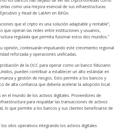
 cómo los bancos han dejado de ver las criptomonedas como
las como una mejora esencial de sus infraestructuras
r Ejecutivo y Head de LatAm en BitGo.
ciones que el cripto es una solución adaptable y rentable”,
 que operan las redes entre instituciones y usuarios,
tructura regulada que permita fusionar estos dos mundos.”
 su opinión, continuarán impulsando este crecimiento regional
uridad reforzada y operaciones unificadas.
probación de la OCC para operar como un banco fiduciario
Unidos, pueden contribuir a establecer un alto estándar en
nanza y gestión de riesgos. Esto permite a los bancos y
o de alta confianza que debería acelerar la adopción local.
 en el mundo de los activos digitales. Proveedores de
fraestructura para respaldar las transacciones de activos
nal, lo que permite a los bancos y sus clientes beneficiarse de
os silos operativos integrando los activos digitales