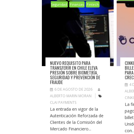
Seguridad
Finanzas
Fintech
NUEVO REQUISITO PARA
CINK
TRANSFERIR EN CHILE ELEVA
BILL
PRESIÓN SOBRE BIOMETRÍA,
PARA
SEGURIDAD Y PREVENCIÓN DE
CREC
FRAUDE
4 
6 DE AGOSTO DE 2026
ALBE
ALBERTO MARIN MORAN
CINK
CLAI PAYMENTS
La f
La entrada en vigor de la
pago
Autenticación Reforzada de
bill
Clientes de la Comisión del
Unid
Mercado Financiero...
con..