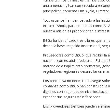
“En los últimos trimestres, hemos visto
una amenaza y han comenzado a reconocer
principales”, comenta Luis Ayala, Directo
“Los usuarios han demostrado a las institu
explica. “Ahora, para empresas como BitGo
nuestra misión es proporcionar la infraes
BitGo ha identificado tres pilares que, en
desde la base: respaldo institucional, seg
Proveedores como BitGo, que recibió la a
nacional con estatuto federal en Estados 
materia de cumplimiento normativo, gober
reguladores regionales desarrollar un marc
Los bancos ya no necesitan navegar solos
confianza como BitGo han construido la in
digitales con seguridad de nivel institucio
experiencias seguras y sin fricciones.
Los proveedores también pueden eliminar l