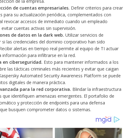
otección de la empresa.
ección de cuentas empresariales.
Definir criterios para crear
s para su actualización periódica, complementados con
ital revocar accesos de inmediato cuando un empleado
evitar cuentas activas sin supervisión.
ones de datos en la dark web.
Utilizar servicios de
r si las credenciales del dominio corporativo han sido
cibir alertas en tiempo real permite al equipo de TI actuar
 información para infiltrarse en la red.
 en ciberseguridad.
Esto para mantener informados a los
re las tácticas criminales más recientes y evitar que caigan
Kaspersky Automated Security Awareness Platform se puede
os digitales de manera práctica.
avanzada para la red corporativa.
Blindar la infraestructura
s que identifiquen amenazas emergentes. El portafolio de
tomático y protección de endpoints para una defensa
s que busquen comprometer datos o sistemas.