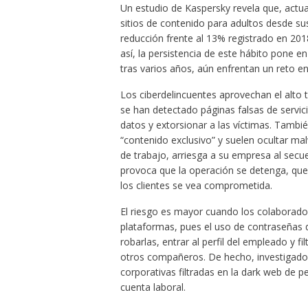
Un estudio de Kaspersky revela que, actu
sitios de contenido para adultos desde sus
reducción frente al 13% registrado en 20
así, la persistencia de este hábito pone e
tras varios años, aún enfrentan un reto en
Los ciberdelincuentes aprovechan el alto t
se han detectado páginas falsas de servic
datos y extorsionar a las víctimas. Tambi
“contenido exclusivo” y suelen ocultar ma
de trabajo, arriesga a su empresa al secue
provoca que la operación se detenga, que 
los clientes se vea comprometida.
El riesgo es mayor cuando los colaboradore
plataformas, pues el uso de contraseñas déb
robarlas, entrar al perfil del empleado y f
otros compañeros. De hecho, investigado
corporativas filtradas en la dark web de p
cuenta laboral.