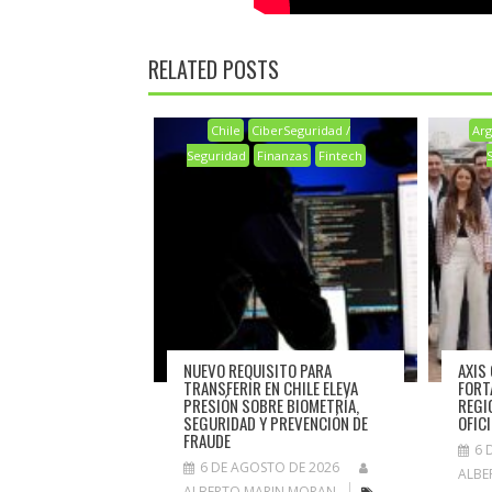
RELATED POSTS
Chile
CiberSeguridad /
Arg
Seguridad
Finanzas
Fintech
NUEVO REQUISITO PARA
AXIS
TRANSFERIR EN CHILE ELEVA
FORT
PRESIÓN SOBRE BIOMETRÍA,
REGI
SEGURIDAD Y PREVENCIÓN DE
OFIC
FRAUDE
6 
6 DE AGOSTO DE 2026
ALBE
ALBERTO MARIN MORAN