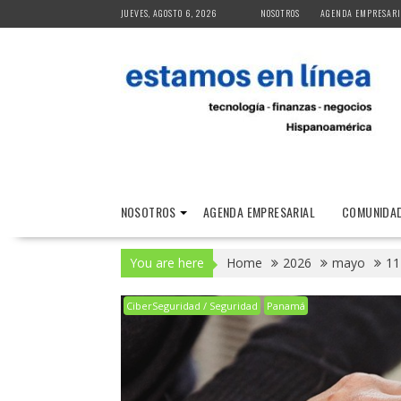
Skip
JUEVES, AGOSTO 6, 2026
NOSOTROS
AGENDA EMPRESARI
to
content
NOSOTROS
AGENDA EMPRESARIAL
COMUNIDAD
You are here
Home
2026
mayo
11
CiberSeguridad / Seguridad
Panamá