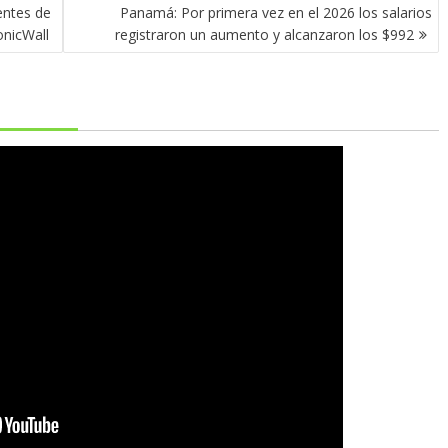
entes de
Panamá: Por primera vez en el 2026 los salarios
onicWall
registraron un aumento y alcanzaron los $992