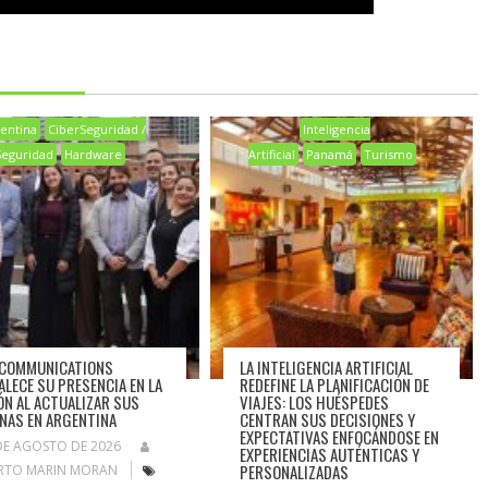
entina
CiberSeguridad /
Inteligencia
Seguridad
Hardware
Artificial
Panamá
Turismo
 COMMUNICATIONS
LA INTELIGENCIA ARTIFICIAL
ALECE SU PRESENCIA EN LA
REDEFINE LA PLANIFICACIÓN DE
ÓN AL ACTUALIZAR SUS
VIAJES: LOS HUÉSPEDES
INAS EN ARGENTINA
CENTRAN SUS DECISIONES Y
EXPECTATIVAS ENFOCÁNDOSE EN
DE AGOSTO DE 2026
EXPERIENCIAS AUTÉNTICAS Y
PERSONALIZADAS
RTO MARIN MORAN