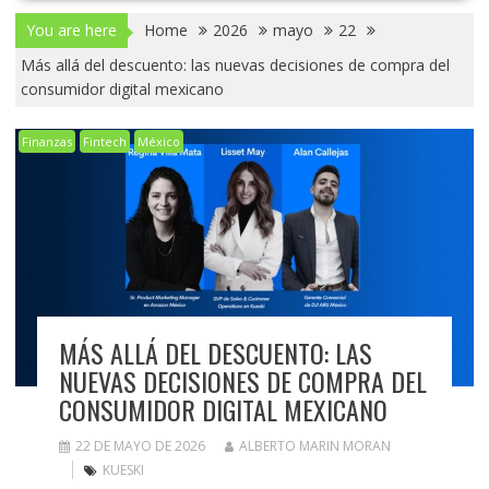
You are here
Home
2026
mayo
22
Más allá del descuento: las nuevas decisiones de compra del
consumidor digital mexicano
Finanzas
Fintech
México
MÁS ALLÁ DEL DESCUENTO: LAS
NUEVAS DECISIONES DE COMPRA DEL
CONSUMIDOR DIGITAL MEXICANO
22 DE MAYO DE 2026
ALBERTO MARIN MORAN
KUESKI