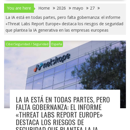
You are here
Home
2026
mayo
27
La IA está en todas partes, pero falta gobernanza: el informe
«Threat Labs Report Europe» destaca los riesgos de seguridad
que plantea la IA generativa en las empresas europeas
CiberSeguridad / Seguridad
España
LA IA ESTÁ EN TODAS PARTES, PERO
FALTA GOBERNANZA: EL INFORME
«THREAT LABS REPORT EUROPE»
DESTACA LOS RIESGOS DE
SEGURIDAD QUE PLANTEA LA IA