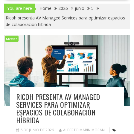
You are here
Home
2026
junio
5
Ricoh presenta AV Managed Services para optimizar espacios
de colaboración híbrida
México
RICOH PRESENTA AV MANAGED
SERVICES PARA OPTIMIZAR
ESPACIOS DE COLABORACIÓN
HÍBRIDA
5 DE JUNIO DE 2026
ALBERTO MARIN MORAN