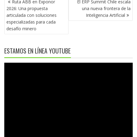
Ruta ABB en Exponor
El ERP Summit Chile escala
DE
2026: Una propuesta
una nueva frontera de la
ENTRADAS
articulada con soluciones
Inteligencia Artificial
especializadas para cada
desafío minero
ESTAMOS EN LÍNEA YOUTUBE