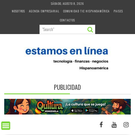
Skip
SÁBADO, AGOSTO 8, 2026
to
NOSOTROS
AGENDA EMPRESARIAL
COMUNIDAD TIC HISPANOAMÉRICA
PAISES
content
CONTACTOS
PUBLICIDAD