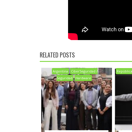
RELATED POSTS
Argentina
CiberSeguridad /
Repúblic
Seguridad
Hardware