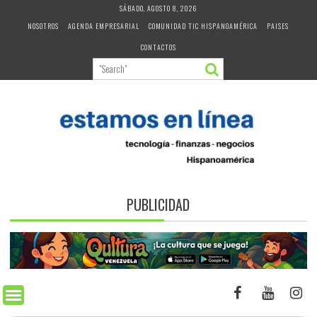
Skip
SÁBADO, AGOSTO 8, 2026
to
NOSOTROS
AGENDA EMPRESARIAL
COMUNIDAD TIC HISPANOAMÉRICA
PAISES
content
CONTACTOS
PUBLICIDAD