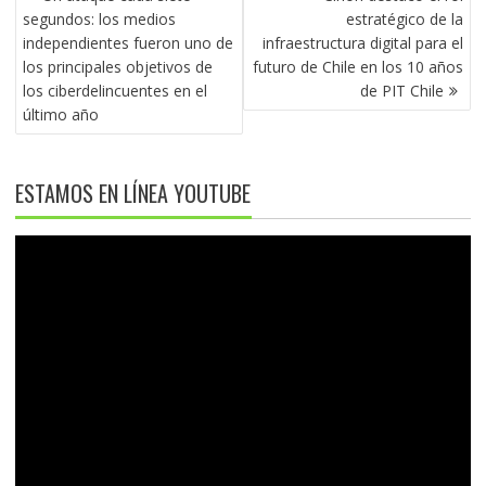
DE
segundos: los medios
estratégico de la
ENTRADAS
independientes fueron uno de
infraestructura digital para el
los principales objetivos de
futuro de Chile en los 10 años
los ciberdelincuentes en el
de PIT Chile
último año
ESTAMOS EN LÍNEA YOUTUBE