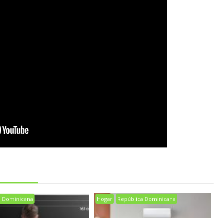
a Dominicana
Hogar
República Dominicana