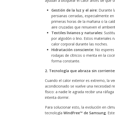
ayudan a bloquear el calor antes de que s
Gestión de la luz y el aire:
Durante la
persianas cerradas, especialmente en 
primeras horas de la mañana o la caída
aire cruzadas que renueven el ambient
Textiles livianos y naturales:
Sustitu
por algodón o lino. Estos materiales n
calor corporal durante las noches.
Hidratación consciente:
No esperes a
rodajas de cítricos o menta en la coci
forma constante.
2. Tecnología que abraza sin corrient
Cuando el calor exterior es extremo, la ven
acondicionado se vuelve una necesidad real
físico: a nadie le agrada recibir una ráfag
intenta dormir.
Para solucionar esto, la evolución en clima
tecnología
WindFree™ de Samsung
. Est