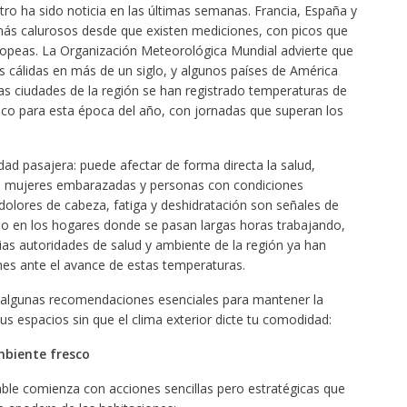
o ha sido noticia en las últimas semanas. Francia, España y
 más calurosos desde que existen mediciones, con picos que
ropeas. La Organización Meteorológica Mundial advierte que
s cálidas en más de un siglo, y algunos países de América
tas ciudades de la región se han registrado temperaturas de
ico para esta época del año, con jornadas que superan los
ad pasajera: puede afectar de forma directa la salud,
, mujeres embarazadas y personas con condiciones
 dolores de cabeza, fatiga y deshidratación son señales de
do en los hogares donde se pasan largas horas trabajando,
ias autoridades de salud y ambiente de la región ya han
nes ante el avance de estas temperaturas.
algunas recomendaciones esenciales para mantener la
 tus espacios sin que el clima exterior dicte tu comodidad:
mbiente fresco
ble comienza con acciones sencillas pero estratégicas que