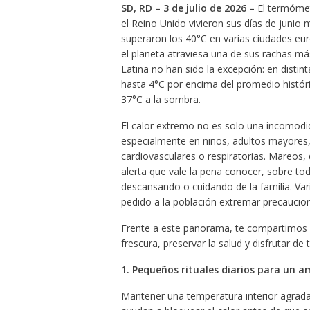
SD, RD – 3 de julio de 2026 –
El termómetr
el Reino Unido vivieron sus días de junio
superaron los 40°C en varias ciudades eu
el planeta atraviesa una de sus rachas má
Latina no han sido la excepción: en distin
hasta 4°C por encima del promedio histór
37°C a la sombra.
El calor extremo no es solo una incomodid
especialmente en niños, adultos mayores
cardiovasculares o respiratorias. Mareos,
alerta que vale la pena conocer, sobre to
descansando o cuidando de la familia. Var
pedido a la población extremar precaucio
Frente a este panorama, te compartimos 
frescura, preservar la salud y disfrutar de
1. Pequeños rituales diarios para un a
Mantener una temperatura interior agrada