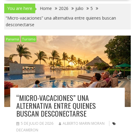
You are here
Home
2026
julio
5
“Micro-vacaciones” una alternativa entre quienes buscan
desconectarse
Panamá
Turismo
“MICRO-VACACIONES” UNA
ALTERNATIVA ENTRE QUIENES
BUSCAN DESCONECTARSE
5 DE JULIO DE 2026
ALBERTO MARIN MORAN
DECAMERON