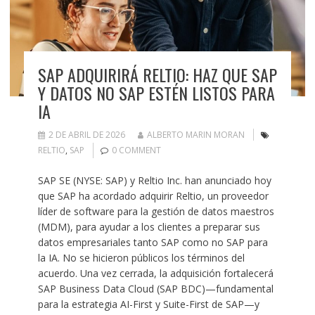
SAP ADQUIRIRÁ RELTIO: HAZ QUE SAP
Y DATOS NO SAP ESTÉN LISTOS PARA
IA
2 DE ABRIL DE 2026
ALBERTO MARIN MORAN
RELTIO
,
SAP
0 COMMENT
SAP SE (NYSE: SAP) y Reltio Inc. han anunciado hoy
que SAP ha acordado adquirir Reltio, un proveedor
líder de software para la gestión de datos maestros
(MDM), para ayudar a los clientes a preparar sus
datos empresariales tanto SAP como no SAP para
la IA. No se hicieron públicos los términos del
acuerdo. Una vez cerrada, la adquisición fortalecerá
SAP Business Data Cloud (SAP BDC)—fundamental
para la estrategia AI-First y Suite-First de SAP—y