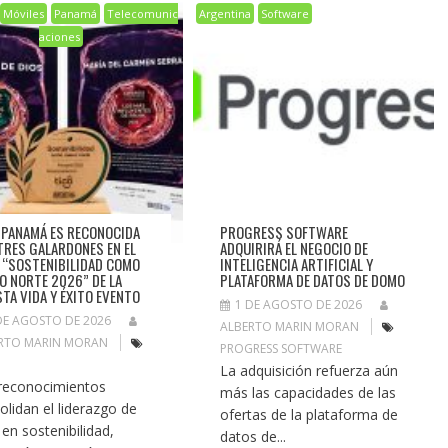
Móviles
Panamá
Telecomunic
Argentina
Software
aciones
 PANAMÁ ES RECONOCIDA
PROGRESS SOFTWARE
TRES GALARDONES EN EL
ADQUIRIRÁ EL NEGOCIO DE
 “SOSTENIBILIDAD COMO
INTELIGENCIA ARTIFICIAL Y
O NORTE 2026” DE LA
PLATAFORMA DE DATOS DE DOMO
STA VIDA Y ÉXITO EVENTO
1 DE AGOSTO DE 2026
DE AGOSTO DE 2026
ALBERTO MARIN MORAN
RTO MARIN MORAN
PROGRESS SOFTWARE
La adquisición refuerza aún
reconocimientos
más las capacidades de las
olidan el liderazgo de
ofertas de la plataforma de
 en sostenibilidad,
datos de...