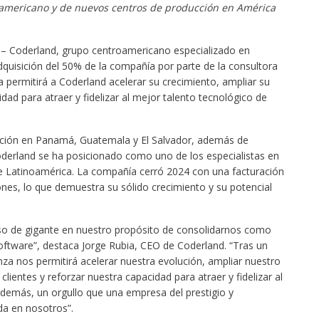
 americano y de nuevos centros de producción en América
5
– Coderland, grupo centroamericano especializado en
dquisición del 50% de la compañía por parte de la consultora
ca permitirá a Coderland acelerar su crecimiento, ampliar su
idad para atraer y fidelizar al mejor talento tecnológico de
ción en Panamá, Guatemala y El Salvador, además de
oderland se ha posicionado como uno de los especialistas en
e Latinoamérica. La compañía cerró 2024 con una facturación
ones, lo que demuestra su sólido crecimiento y su potencial
paso de gigante en nuestro propósito de consolidarnos como
oftware”, destaca Jorge Rubia, CEO de Coderland. “Tras un
anza nos permitirá acelerar nuestra evolución, ampliar nuestro
clientes y reforzar nuestra capacidad para atraer y fidelizar al
además, un orgullo que una empresa del prestigio y
ada en nosotros”.