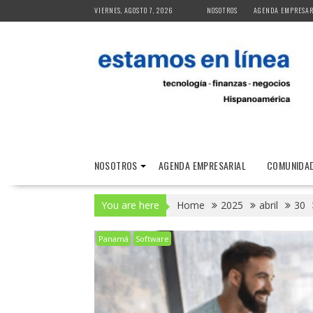
Skip
VIERNES, AGOSTO 7, 2026
NOSOTROS
AGENDA EMPRESAR
to
content
NOSOTROS
AGENDA EMPRESARIAL
COMUNIDAD
You are here
Home
2025
abril
30
Panamá
Software