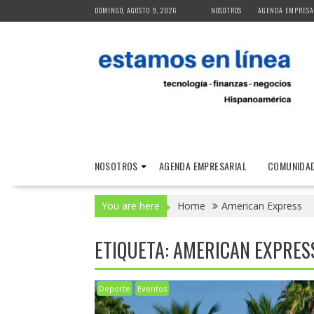
Skip
DOMINGO, AGOSTO 9, 2026
NOSOTROS
AGENDA EMPRESA
to
content
NOSOTROS
AGENDA EMPRESARIAL
COMUNIDAD
You are here
Home
American Express
ETIQUETA:
AMERICAN EXPRES
Deporte
Eventos