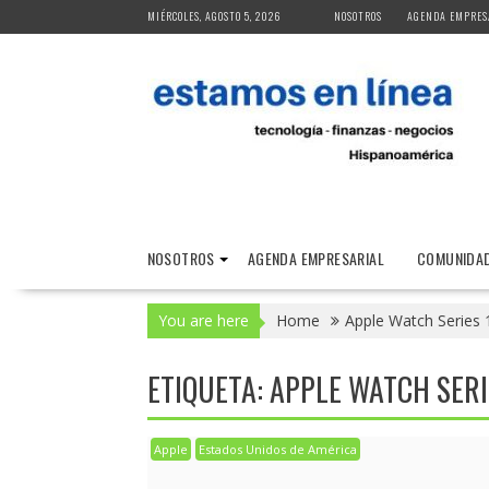
Skip
MIÉRCOLES, AGOSTO 5, 2026
NOSOTROS
AGENDA EMPRES
to
content
NOSOTROS
AGENDA EMPRESARIAL
COMUNIDAD
You are here
Home
Apple Watch Series 
ETIQUETA:
APPLE WATCH SERI
Apple
Estados Unidos de América