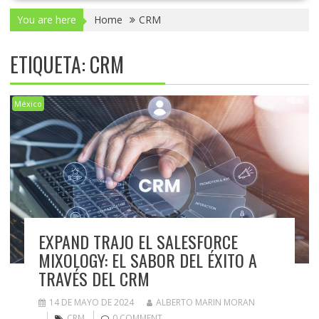
You are here
Home
CRM
ETIQUETA:
CRM
México
EXPAND TRAJO EL SALESFORCE
MIXOLOGY: EL SABOR DEL ÉXITO A
TRAVÉS DEL CRM
14 DE MAYO DE 2024
ALBERTO MARIN MORAN
CRM
0 COMMENT