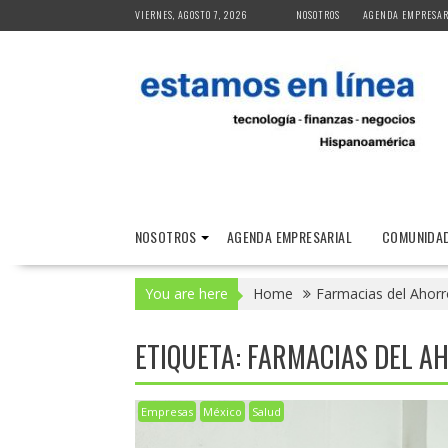
Skip
VIERNES, AGOSTO 7, 2026
NOSOTROS
AGENDA EMPRESAR
to
content
NOSOTROS
AGENDA EMPRESARIAL
COMUNIDAD
You are here
Home
Farmacias del Ahorr
ETIQUETA:
FARMACIAS DEL A
Empresas
México
Salud