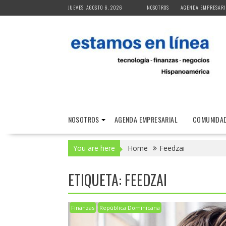
Skip
JUEVES, AGOSTO 6, 2026
NOSOTROS
AGENDA EMPRESARI
to
content
NOSOTROS
AGENDA EMPRESARIAL
COMUNIDAD
You are here
Home
Feedzai
ETIQUETA:
FEEDZAI
Finanzas
República Dominicana