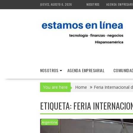
Skip
JUEVES, AGOSTO 6, 2026
NOSOTROS
AGENDA EMPRESARI
to
content
NOSOTROS
AGENDA EMPRESARIAL
COMUNIDAD
You are here
Home
Feria Internacional 
ETIQUETA:
FERIA INTERNACIO
Argentina