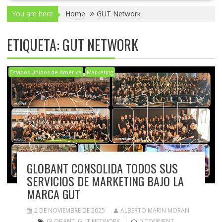
You are here
Home
GUT Network
ETIQUETA:
GUT NETWORK
Estados Unidos de América
Marketing
GLOBANT CONSOLIDA TODOS SUS
SERVICIOS DE MARKETING BAJO LA
MARCA GUT
2 DE NOVIEMBRE DE 2025
ALBERTO MARIN MORAN
GLOBANT
,
GUT NETWORK
0 COMMENT