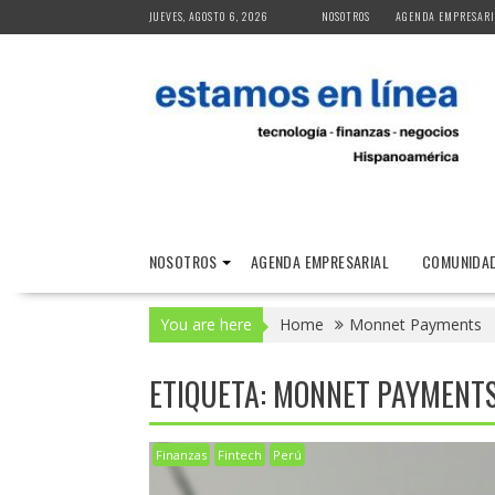
Skip
JUEVES, AGOSTO 6, 2026
NOSOTROS
AGENDA EMPRESARI
to
content
NOSOTROS
AGENDA EMPRESARIAL
COMUNIDAD
You are here
Home
Monnet Payments
ETIQUETA:
MONNET PAYMENT
Finanzas
Fintech
Perú