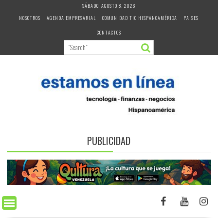
Skip
SÁBADO, AGOSTO 8, 2026
to
NOSOTROS
AGENDA EMPRESARIAL
COMUNIDAD TIC HISPANOAMÉRICA
PAISES
content
CONTACTOS
PUBLICIDAD