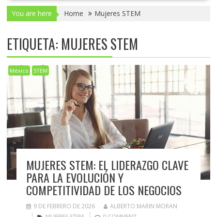
You are here
Home
Mujeres STEM
ETIQUETA:
MUJERES STEM
México
STEM
MUJERES STEM: EL LIDERAZGO CLAVE
PARA LA EVOLUCIÓN Y
COMPETITIVIDAD DE LOS NEGOCIOS
9 DE FEBRERO DE 2026
ALBERTO MARIN MORAN
MUJERES STEM
0 COMMENT