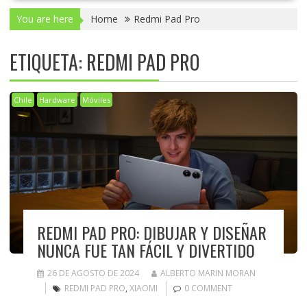
You are here
Home
Redmi Pad Pro
ETIQUETA:
REDMI PAD PRO
Chile
Hardware
Móviles
REDMI PAD PRO: DIBUJAR Y DISEÑAR
NUNCA FUE TAN FÁCIL Y DIVERTIDO
26 DE AGOSTO DE 2024
ALBERTO MARIN MORAN
REDMI PAD PRO
,
XIAOMI
0 COMMENT