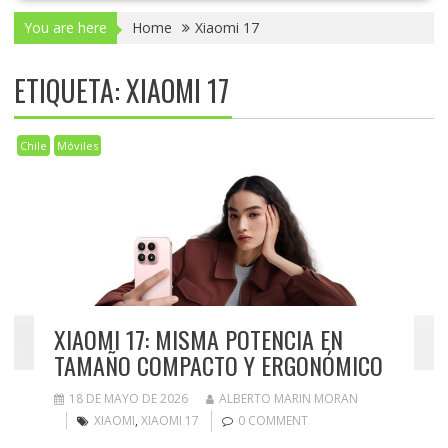
You are here
Home
Xiaomi 17
ETIQUETA:
XIAOMI 17
Chile
Móviles
XIAOMI 17: MISMA POTENCIA EN
TAMAÑO COMPACTO Y ERGONÓMICO
18 DE MAYO DE 2026
ALBERTO MARIN MORAN
XIAOMI
,
XIAOMI 17
0 COMMENT