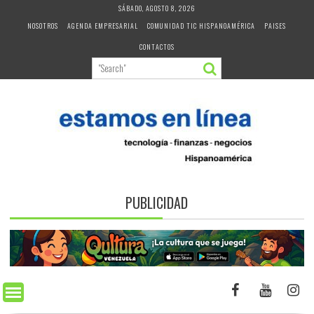
Skip
SÁBADO, AGOSTO 8, 2026
to
NOSOTROS
AGENDA EMPRESARIAL
COMUNIDAD TIC HISPANOAMÉRICA
PAISES
content
CONTACTOS
PUBLICIDAD