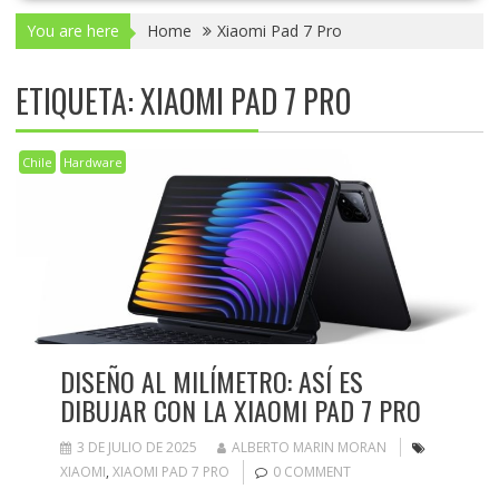
You are here
Home
Xiaomi Pad 7 Pro
ETIQUETA:
XIAOMI PAD 7 PRO
Chile
Hardware
DISEÑO AL MILÍMETRO: ASÍ ES
DIBUJAR CON LA XIAOMI PAD 7 PRO
3 DE JULIO DE 2025
ALBERTO MARIN MORAN
XIAOMI
,
XIAOMI PAD 7 PRO
0 COMMENT