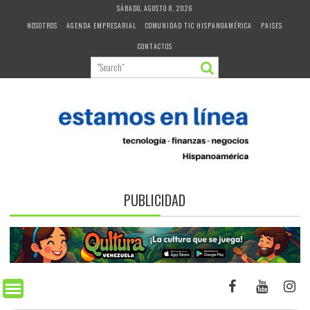
Skip
SÁBADO, AGOSTO 8, 2026
to
NOSOTROS
AGENDA EMPRESARIAL
COMUNIDAD TIC HISPANOAMÉRICA
PAISES
content
CONTACTOS
PUBLICIDAD