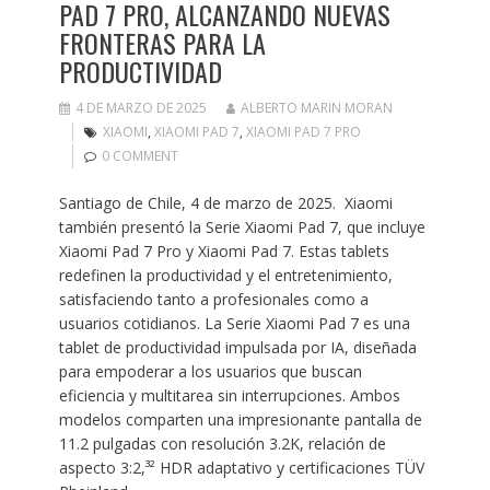
PAD 7 PRO, ALCANZANDO NUEVAS
FRONTERAS PARA LA
PRODUCTIVIDAD
4 DE MARZO DE 2025
ALBERTO MARIN MORAN
XIAOMI
,
XIAOMI PAD 7
,
XIAOMI PAD 7 PRO
0 COMMENT
Santiago de Chile, 4 de marzo de 2025. Xiaomi
también presentó la Serie Xiaomi Pad 7, que incluye
Xiaomi Pad 7 Pro y Xiaomi Pad 7. Estas tablets
redefinen la productividad y el entretenimiento,
satisfaciendo tanto a profesionales como a
usuarios cotidianos. La Serie Xiaomi Pad 7 es una
tablet de productividad impulsada por IA, diseñada
para empoderar a los usuarios que buscan
eficiencia y multitarea sin interrupciones. Ambos
modelos comparten una impresionante pantalla de
11.2 pulgadas con resolución 3.2K, relación de
aspecto 3:2,³² HDR adaptativo y certificaciones TÜV