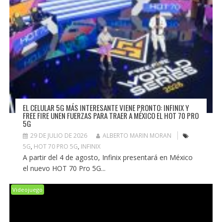
EL CELULAR 5G MÁS INTERESANTE VIENE PRONTO: INFINIX Y
FREE FIRE UNEN FUERZAS PARA TRAER A MÉXICO EL HOT 70 PRO
5G
29 DE JULIO DE 2026
ALBERTO MARIN MORAN
5G
,
HOT 70 PRO 5G
,
INFINIX
A partir del 4 de agosto, Infinix presentará en México
el nuevo HOT 70 Pro 5G...
Videojuego