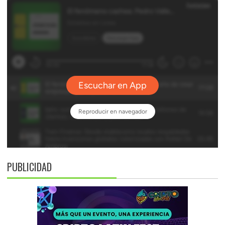
PUBLICIDAD