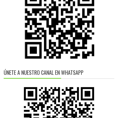
ÚNETE A NUESTRO CANAL EN WHATSAPP