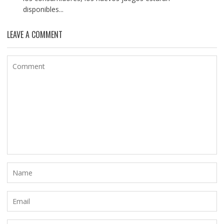
disponibles...
LEAVE A COMMENT