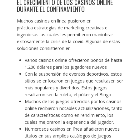
EL CRECIMIENTO DE LOS CASINOS ONLINE
DURANTE EL CONFINAMIENTO
Muchos casinos en línea pusieron en
práctica
estrategias de marketing
creativas e
ingeniosas las cuales les permitieron maniobrar
exitosamente la crisis de la covid. Algunas de estas
soluciones consistieron en:
Varios casinos online ofrecieron bonos de hasta
1.200 dólares para los jugadores nuevos
Con la suspensión de eventos deportivos, estos
sitios se enfocaron en juegos que resultasen ser
más populares y divertidos. Estos juegos
resultaron ser: la ruleta, el póker y el Bingo
Muchos de los juegos ofrecidos por los casinos
online recibieron notables actualizaciones, tanto
de características como en rendimiento, los
cuales mejoraron la experiencia del jugador.
Numerosos casinos en línea añadieron nuevos
títulos en sus amplios catálogos de juegos