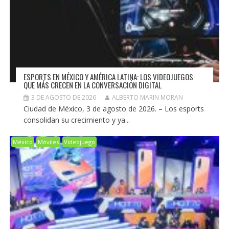
ESPORTS EN MÉXICO Y AMÉRICA LATINA: LOS VIDEOJUEGOS
QUE MÁS CRECEN EN LA CONVERSACIÓN DIGITAL
3 DE AGOSTO DE 2026
ALBERTO MARIN MORAN
Ciudad de México, 3 de agosto de 2026. – Los esports
consolidan su crecimiento y ya...
México
Móviles
Videojuego