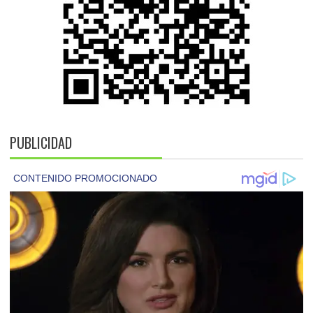
PUBLICIDAD