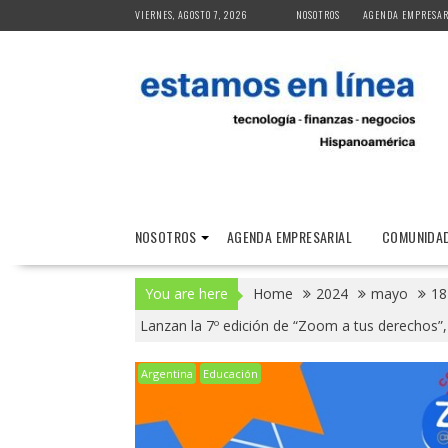
Skip
VIERNES, AGOSTO 7, 2026
NOSOTROS
AGENDA EMPRESAR
to
content
NOSOTROS
AGENDA EMPRESARIAL
COMUNIDAD
You are here
Home
2024
mayo
18
Lanzan la 7º edición de “Zoom a tus derechos”, 
Argentina
Educación