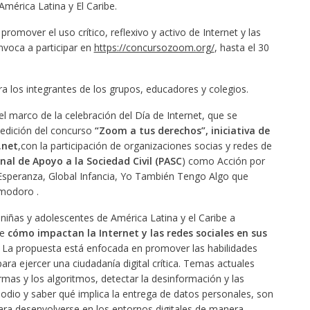
América Latina y El Caribe.
omover el uso crítico, reflexivo y activo de Internet y las
nvoca a participar en
https://concursozoom.org/
, hasta el 30
 los integrantes de los grupos, educadores y colegios.
el marco de la celebración del Día de Internet, que se
edición del concurso
“Zoom a tus derechos”, iniciativa de
.net
,con la participación de organizaciones socias y redes de
al de Apoyo a la Sociedad Civil (PASC
) como Acción por
Esperanza, Global Infancia, Yo También Tengo Algo que
omodoro .
, niñas y adolescentes de América Latina y el Caribe a
de
cómo impactan la Internet y las redes sociales en sus
La propuesta está enfocada en promover las habilidades
ara ejercer una ciudadanía digital crítica. Temas actuales
mas y los algoritmos, detectar la desinformación y las
e odio y saber qué implica la entrega de datos personales, son
ra desenvolverse en los entornos digitales de manera