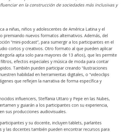
nfluenciar en la construcción de sociedades más inclusivas y
a a niñas, niños y adolescentes de América Latina y el
ño premiando nuevos formatos alternativos. Además, del
pción “mini-podcast”, para sumergir a los participantes en el
dio cortos y creativos. Otro formato al que pueden aplicar
(categoría apta solo para mayores de 13 años), que les permite
 filtros, efectos especiales y música de moda para contar
 rápidos. También pueden participar creando “ilustraciones
muestren habilidad en herramientas digitales, o “videoclips
enes que reflejen la narrativa de forma específica y
nocidos influencers, Steffania Uttaro y Pepe en las Nubes,
rtamen y guiarán a los participantes con su experiencia,
n sus producciones audiovisuales.
articipantes y su docente, incluyen tablets, parlantes
os y las docentes también pueden encontrar recursos para