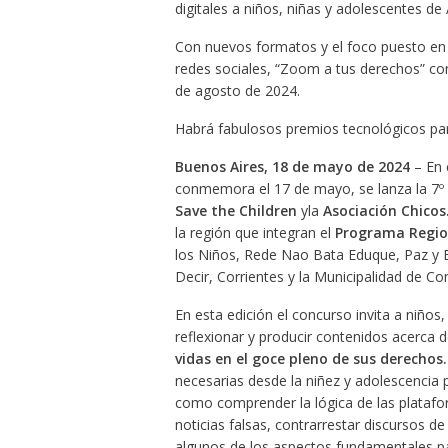
digitales a niños, niñas y adolescentes de 
Con nuevos formatos y el foco puesto en pr
redes sociales, “Zoom a tus derechos” co
de agosto de 2024.
Habrá fabulosos premios tecnológicos para
Buenos Aires, 18 de mayo de 2024
– En 
conmemora el 17 de mayo, se lanza la 7º 
Save the Children
yla
Asociación Chicos
la región que integran el
Programa Region
los Niños, Rede Nao Bata Eduque, Paz y 
Decir, Corrientes y la Municipalidad de C
En esta edición el concurso invita a niños
reflexionar y producir contenidos acerca 
vidas en el goce pleno de sus derechos.
necesarias desde la niñez y adolescencia p
como comprender la lógica de las platafor
noticias falsas, contrarrestar discursos d
algunos de los aspectos fundamentales pa