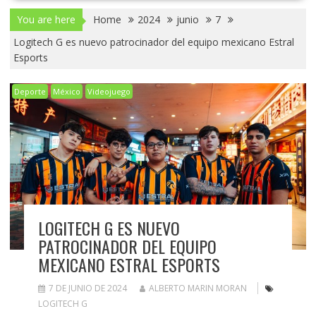
You are here
Home
2024
junio
7
Logitech G es nuevo patrocinador del equipo mexicano Estral
Esports
Deporte
México
Videojuego
LOGITECH G ES NUEVO
PATROCINADOR DEL EQUIPO
MEXICANO ESTRAL ESPORTS
7 DE JUNIO DE 2024
ALBERTO MARIN MORAN
LOGITECH G