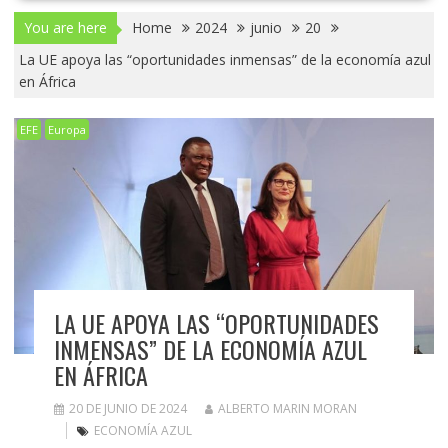
You are here
Home
2024
junio
20
La UE apoya las “oportunidades inmensas” de la economía azul
en África
EFE
Europa
LA UE APOYA LAS “OPORTUNIDADES
INMENSAS” DE LA ECONOMÍA AZUL
EN ÁFRICA
20 DE JUNIO DE 2024
ALBERTO MARIN MORAN
ECONOMÍA AZUL