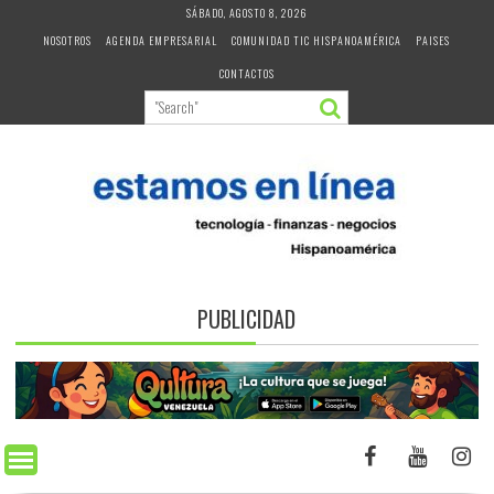
Skip
SÁBADO, AGOSTO 8, 2026
to
NOSOTROS
AGENDA EMPRESARIAL
COMUNIDAD TIC HISPANOAMÉRICA
PAISES
content
CONTACTOS
PUBLICIDAD