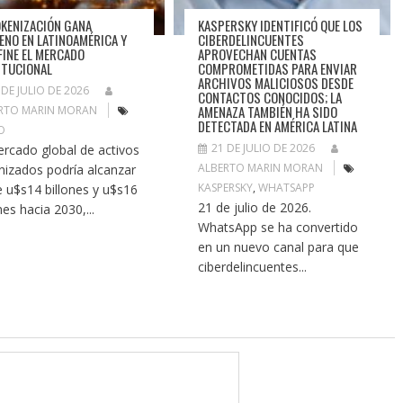
OKENIZACIÓN GANA
KASPERSKY IDENTIFICÓ QUE LOS
ENO EN LATINOAMÉRICA Y
CIBERDELINCUENTES
FINE EL MERCADO
APROVECHAN CUENTAS
ITUCIONAL
COMPROMETIDAS PARA ENVIAR
ARCHIVOS MALICIOSOS DESDE
 DE JULIO DE 2026
CONTACTOS CONOCIDOS; LA
AMENAZA TAMBIÉN HA SIDO
RTO MARIN MORAN
DETECTADA EN AMÉRICA LATINA
O
21 DE JULIO DE 2026
ercado global de activos
ALBERTO MARIN MORAN
nizados podría alcanzar
KASPERSKY
,
WHATSAPP
e u$s14 billones y u$s16
21 de julio de 2026.
nes hacia 2030,...
WhatsApp se ha convertido
en un nuevo canal para que
ciberdelincuentes...