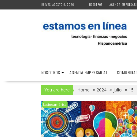
Skip
JUEVES, AGOSTO 6, 2026
NOSOTROS
AGENDA EMPRESARI
to
content
NOSOTROS
AGENDA EMPRESARIAL
COMUNIDAD
You are here
Home
2024
julio
15
Latinoamérica