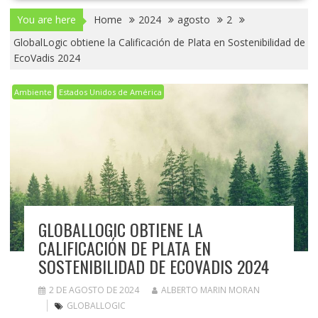
You are here
Home
2024
agosto
2
GlobalLogic obtiene la Calificación de Plata en Sostenibilidad de
EcoVadis 2024
Ambiente
Estados Unidos de América
GLOBALLOGIC OBTIENE LA
CALIFICACIÓN DE PLATA EN
SOSTENIBILIDAD DE ECOVADIS 2024
2 DE AGOSTO DE 2024
ALBERTO MARIN MORAN
GLOBALLOGIC