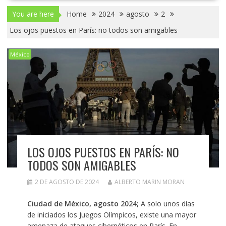
You are here
Home
2024
agosto
2
Los ojos puestos en París: no todos son amigables
México
LOS OJOS PUESTOS EN PARÍS: NO
TODOS SON AMIGABLES
2 DE AGOSTO DE 2024
ALBERTO MARIN MORAN
Ciudad de México, agosto 2024;
A solo unos días
de iniciados los Juegos Olímpicos, existe una mayor
amenaza de ataques cibernéticos en París. En