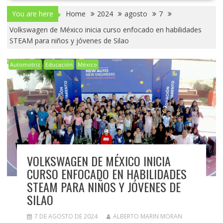
You are here
Home
2024
agosto
7
Volkswagen de México inicia curso enfocado en habilidades
STEAM para niños y jóvenes de Silao
Automotriz
Educación
México
VOLKSWAGEN DE MÉXICO INICIA
CURSO ENFOCADO EN HABILIDADES
STEAM PARA NIÑOS Y JÓVENES DE
SILAO
7 DE AGOSTO DE 2024
ALBERTO MARIN MORAN