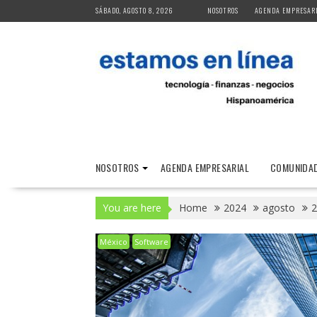
Skip
SÁBADO, AGOSTO 8, 2026
NOSOTROS
AGENDA EMPRESAR
to
content
NOSOTROS
AGENDA EMPRESARIAL
COMUNIDAD
You are here
Home
2024
agosto
2
México
Software