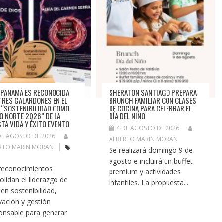
 PANAMÁ ES RECONOCIDA
SHERATON SANTIAGO PREPARA
TRES GALARDONES EN EL
BRUNCH FAMILIAR CON CLASES
 “SOSTENIBILIDAD COMO
DE COCINA PARA CELEBRAR EL
O NORTE 2026” DE LA
DÍA DEL NIÑO
STA VIDA Y ÉXITO EVENTO
4 DE AGOSTO DE 2026
DE AGOSTO DE 2026
ALBERTO MARIN MORAN
RTO MARIN MORAN
Se realizará domingo 9 de
agosto e incluirá un buffet
reconocimientos
premium y actividades
olidan el liderazgo de
infantiles. La propuesta...
 en sostenibilidad,
vación y gestión
onsable para generar