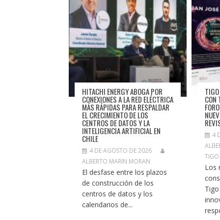
HITACHI ENERGY ABOGA POR
TIGO
CONEXIONES A LA RED ELÉCTRICA
CON 
MÁS RÁPIDAS PARA RESPALDAR
FORO
EL CRECIMIENTO DE LOS
NUEV
CENTROS DE DATOS Y LA
REVI
INTELIGENCIA ARTIFICIAL EN
4 
CHILE
ALBE
4 DE AGOSTO DE 2026
TIGO
ALBERTO MARIN MORAN
Los 
El desfase entre los plazos
cons
de construcción de los
Tigo
centros de datos y los
inno
calendarios de...
resp