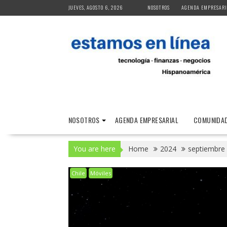
Skip
JUEVES, AGOSTO 6, 2026
NOSOTROS
AGENDA EMPRESARI
to
content
NOSOTROS
AGENDA EMPRESARIAL
COMUNIDAD
You are here
Home
2024
septiembre
Chile
Móviles