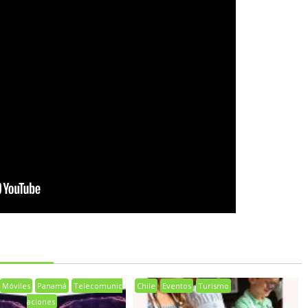
Móviles
Panamá
Telecomunic
Chile
Eventos
Turismo
aciones