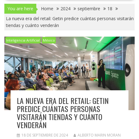
You are here
Home
2024
septiembre
18
La nueva era del retail: Getin predice cuántas personas visitarán
tiendas y cuánto venderán
Inteligencia Artificial
México
LA NUEVA ERA DEL RETAIL: GETIN
PREDICE CUÁNTAS PERSONAS
VISITARÁN TIENDAS Y CUÁNTO
VENDERÁN
18 DE SEPTIEMBRE DE 2024
ALBERTO MARIN MORAN