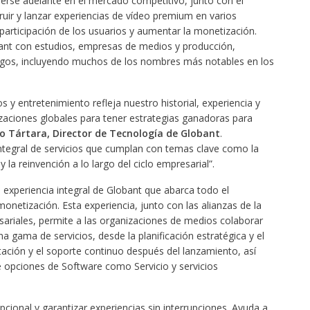
rse adelante en el mercado competitivo, junto con el
uir y lanzar experiencias de vídeo premium en varios
participación de los usuarios y aumentar la monetización.
ant con estudios, empresas de medios y producción,
uegos, incluyendo muchos de los nombres más notables en los
y entretenimiento refleja nuestro historial, experiencia y
aciones globales para tener estrategias ganadoras para
o Tártara, Director de Tecnología de Globant
.
tegral de servicios que cumplan con temas clave como la
 y la reinvención a lo largo del ciclo empresarial”.
experiencia integral de Globant que abarca todo el
onetización. Esta experiencia, junto con las alianzas de la
ariales, permite a las organizaciones de medios colaborar
 gama de servicios, desde la planificación estratégica y el
tación y el soporte continuo después del lanzamiento, así
e opciones de Software como Servicio y servicios
pcional y garantizar experiencias sin interrupciones. Ayuda a