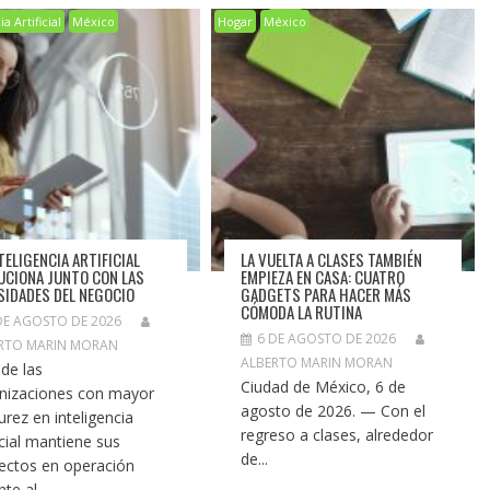
a Artificial
México
Hogar
México
TELIGENCIA ARTIFICIAL
LA VUELTA A CLASES TAMBIÉN
UCIONA JUNTO CON LAS
EMPIEZA EN CASA: CUATRO
SIDADES DEL NEGOCIO
GADGETS PARA HACER MÁS
CÓMODA LA RUTINA
DE AGOSTO DE 2026
6 DE AGOSTO DE 2026
RTO MARIN MORAN
ALBERTO MARIN MORAN
de las
Ciudad de México, 6 de
nizaciones con mayor
agosto de 2026. — Con el
rez en inteligencia
regreso a clases, alrededor
icial mantiene sus
de...
ectos en operación
te al...