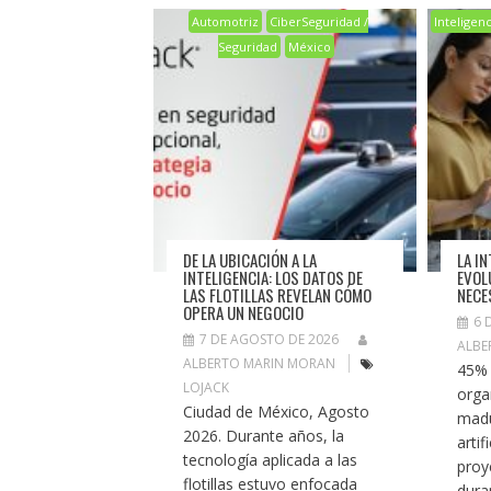
Automotriz
CiberSeguridad /
Inteligenci
Seguridad
México
DE LA UBICACIÓN A LA
LA IN
INTELIGENCIA: LOS DATOS DE
EVOL
LAS FLOTILLAS REVELAN CÓMO
NECE
OPERA UN NEGOCIO
6 
7 DE AGOSTO DE 2026
ALBE
ALBERTO MARIN MORAN
45% 
LOJACK
orga
Ciudad de México, Agosto
madu
2026. Durante años, la
artif
tecnología aplicada a las
proy
flotillas estuvo enfocada
duran