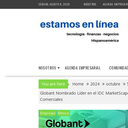
Skip
SÁBADO, AGOSTO 8, 2026
NOSOTROS
AGENDA EMPRESAR
to
content
NOSOTROS
AGENDA EMPRESARIAL
COMUNIDAD
You are here
Home
2024
octubre
Globant Nombrado Líder en el IDC MarketScape:
Comerciales
Empresas
México