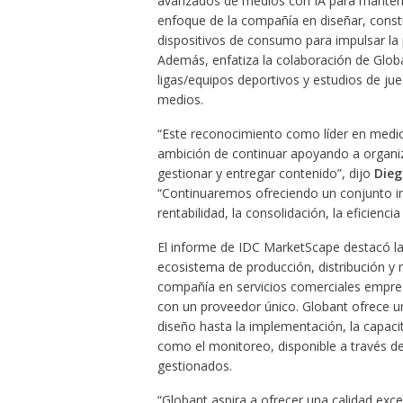
avanzados de medios con IA para mantene
enfoque de la compañía en diseñar, constr
dispositivos de consumo para impulsar la 
Además, enfatiza la colaboración de Glob
ligas/equipos deportivos y estudios de j
medios.
“Este reconocimiento como líder en medios 
ambición de continuar apoyando a organiz
gestionar y entregar contenido”, dijo
Dieg
“Continuaremos ofreciendo un conjunto in
rentabilidad, la consolidación, la eficiencia
El informe de IDC MarketScape destacó la 
ecosistema de producción, distribución y m
compañía en servicios comerciales empres
con un proveedor único. Globant ofrece una
diseño hasta la implementación, la capaci
como el monitoreo, disponible a través d
gestionados.
“Globant aspira a ofrecer una calidad exce