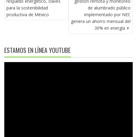
respaldo energético, claves
gestión remota y monitoreo
ENTRADAS
para la sostenibilidad
de alumbrado público
productiva de México
implementado por NEC
genera un ahorro mensual del
30% en energía
ESTAMOS EN LÍNEA YOUTUBE