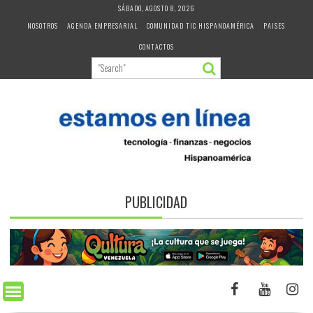
Skip
SÁBADO, AGOSTO 8, 2026
to
NOSOTROS
AGENDA EMPRESARIAL
COMUNIDAD TIC HISPANOAMÉRICA
PAISES
content
CONTACTOS
PUBLICIDAD