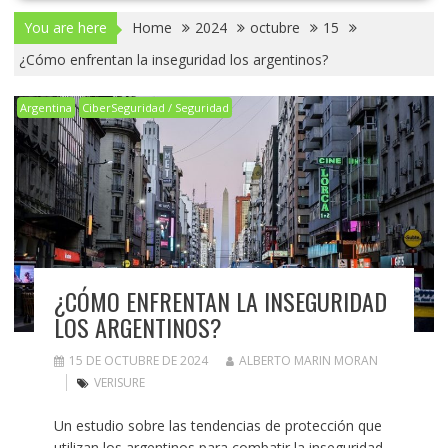
You are here
Home
2024
octubre
15
¿Cómo enfrentan la inseguridad los argentinos?
Argentina
CiberSeguridad / Seguridad
¿CÓMO ENFRENTAN LA INSEGURIDAD
LOS ARGENTINOS?
15 DE OCTUBRE DE 2024
ALBERTO MARIN MORAN
VERISURE
Un estudio sobre las tendencias de protección que
utilizan los argentinos para combatir la inseguridad